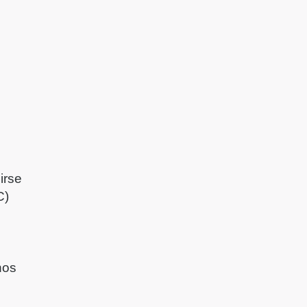
irse
C)
nos